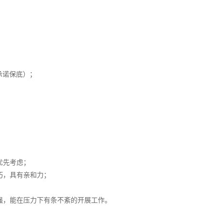
（承诺保底）；
优先考虑；
巧，具有亲和力；
强，能在压力下有条不紊的开展工作。