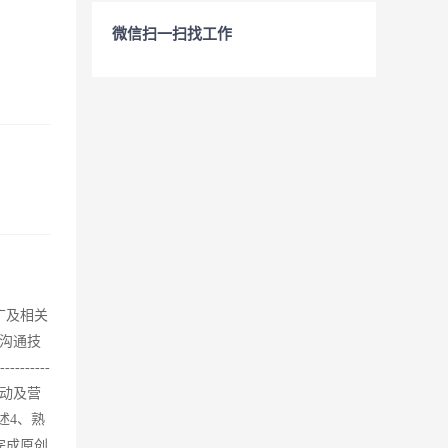
微信扫一扫找工作
广及相关
沟通技
------
活动及营
述4、熟
完成原创