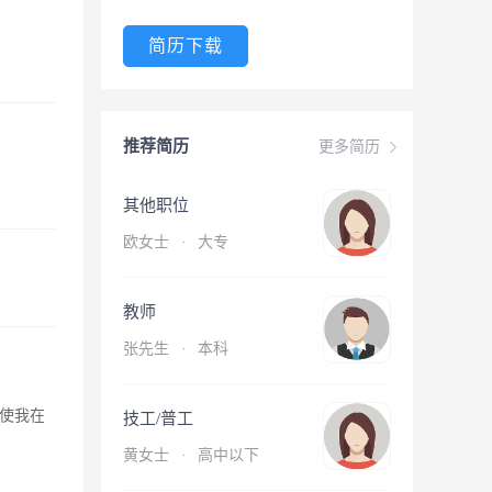
简历下载
推荐简历
更多简历
其他职位
欧女士
·
大专
教师
张先生
·
本科
使我在
技工/普工
黄女士
·
高中以下