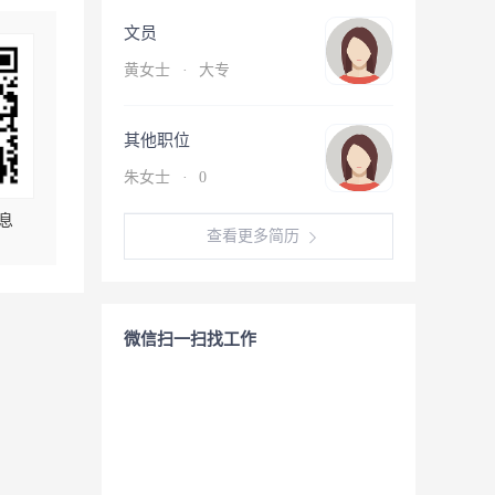
文员
黄女士
·
大专
其他职位
朱女士
·
0
息
查看更多简历
微信扫一扫找工作